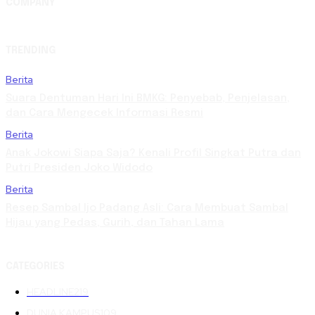
COMPANY
TRENDING
Berita
Suara Dentuman Hari Ini BMKG: Penyebab, Penjelasan,
dan Cara Mengecek Informasi Resmi
Berita
Anak Jokowi Siapa Saja? Kenali Profil Singkat Putra dan
Putri Presiden Joko Widodo
Berita
Resep Sambal Ijo Padang Asli: Cara Membuat Sambal
Hijau yang Pedas, Gurih, dan Tahan Lama
CATEGORIES
HEADLINE
219
DUNIA KAMPUS
109