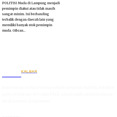
POLITISI Muda di Lampung menjadi
pemimpin diakui atau tidak masih
sangat minim. Ini berbanding
terbalik dengan daerah lain yang
memiliki banyak stok pemimpin
muda. Gibran...
KALBAR
KSPSI
Konfederasi Serikat Pekerja Seluruh Indonesia (KSPSI), didirikan
pada 20 Februari 1973 (dulu FBSI), adalah salah satu konfederasi
buruh terbesar di Indonesia.