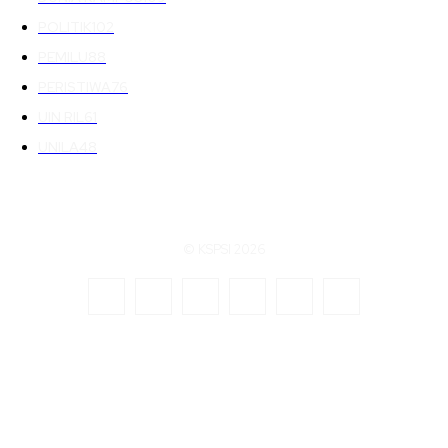
POLITIK
102
PEMILU
88
PERISTIWA
76
UIN RIL
61
UNILA
48
© KSPSI 2026