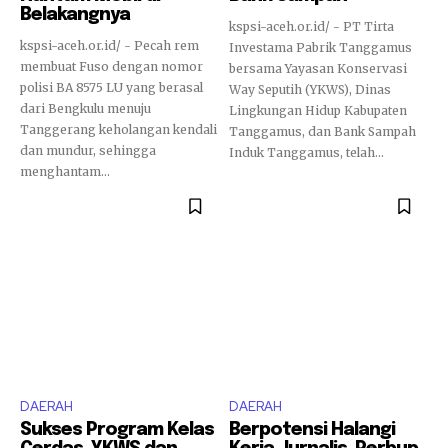
Belakangnya
kspsi-aceh.or.id/ - PT Tirta
kspsi-aceh.or.id/ - Pecah rem
Investama Pabrik Tanggamus
membuat Fuso dengan nomor
bersama Yayasan Konservasi
polisi BA 8575 LU yang berasal
Way Seputih (YKWS), Dinas
dari Bengkulu menuju
Lingkungan Hidup Kabupaten
Tanggerang keholangan kendali
Tanggamus, dan Bank Sampah
dan mundur, sehingga
Induk Tanggamus, telah...
menghantam...
DAERAH
DAERAH
Sukses Program Kelas
Berpotensi Halangi