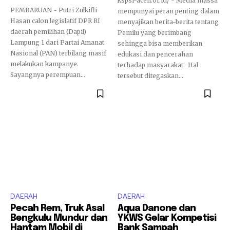
kspsi-aceh.or.id/ - Media massa
PEMBARUAN - Putri Zulkifli
mempunyai peran penting dalam
Hasan calon legislatif DPR RI
menyajikan berita-berita tentang
daerah pemilihan (Dapil)
Pemilu yang berimbang
Lampung 1 dari Partai Amanat
sehingga bisa memberikan
Nasional (PAN) terbilang masif
edukasi dan pencerahan
melakukan kampanye.
terhadap masyarakat. Hal
Sayangnya perempuan...
tersebut ditegaskan...
DAERAH
DAERAH
Pecah Rem, Truk Asal
Aqua Danone dan
Bengkulu Mundur dan
YKWS Gelar Kompetisi
Hantam Mobil di
Bank Sampah