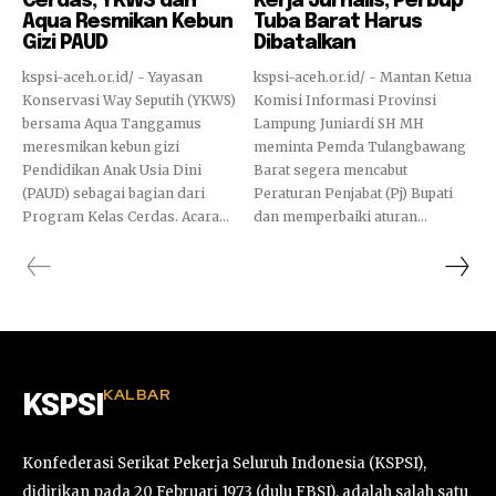
Cerdas, YKWS dan
Kerja Jurnalis, Perbup
Aqua Resmikan Kebun
Tuba Barat Harus
Gizi PAUD
Dibatalkan
kspsi-aceh.or.id/ - Yayasan
kspsi-aceh.or.id/ - Mantan Ketua
Konservasi Way Seputih (YKWS)
Komisi Informasi Provinsi
bersama Aqua Tanggamus
Lampung Juniardi SH MH
meresmikan kebun gizi
meminta Pemda Tulangbawang
Pendidikan Anak Usia Dini
Barat segera mencabut
(PAUD) sebagai bagian dari
Peraturan Penjabat (Pj) Bupati
Program Kelas Cerdas. Acara...
dan memperbaiki aturan...
KALBAR
KSPSI
Konfederasi Serikat Pekerja Seluruh Indonesia (KSPSI),
didirikan pada 20 Februari 1973 (dulu FBSI), adalah salah satu