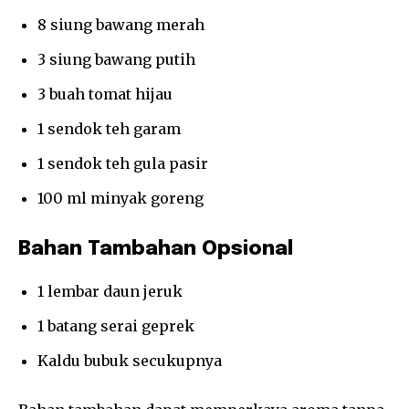
8 siung bawang merah
3 siung bawang putih
3 buah tomat hijau
1 sendok teh garam
1 sendok teh gula pasir
100 ml minyak goreng
Bahan Tambahan Opsional
1 lembar daun jeruk
1 batang serai geprek
Kaldu bubuk secukupnya