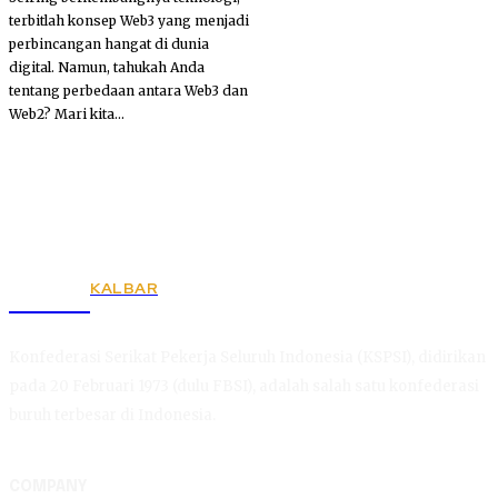
terbitlah konsep Web3 yang menjadi
perbincangan hangat di dunia
digital. Namun, tahukah Anda
tentang perbedaan antara Web3 dan
Web2? Mari kita...
KALBAR
KSPSI
Konfederasi Serikat Pekerja Seluruh Indonesia (KSPSI), didirikan
pada 20 Februari 1973 (dulu FBSI), adalah salah satu konfederasi
buruh terbesar di Indonesia.
COMPANY