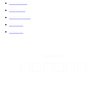
POLITIK
102
PEMILU
88
PERISTIWA
76
UIN RIL
61
UNILA
48
© KSPSI 2026