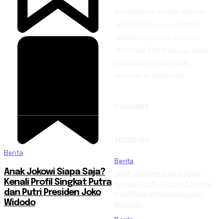
Konfederasi Serikat Pekerja
Seluruh Indonesia (KSPSI),
didirikan pada 20 Februari
1973 (dulu FBSI), adalah salah
satu konfederasi buruh
terbesar di Indonesia.
COMPANY
TRENDING
Berita
Berita
Anak Jokowi Siapa Saja?
Anak Jokowi Siapa Saja?
Kenali Profil Singkat Putra
Kenali Profil Singkat Putra
dan Putri Presiden Joko
dan Putri Presiden Joko
Widodo
Widodo