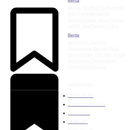
Berita
Resep Sambal Ijo Padang
Asli: Cara Membuat
Sambal Hijau yang Pedas,
Gurih, dan Tahan Lama
Berita
Sebutkan Contoh
Organisme Bersel Satu:
Pengertian, Ciri-Ciri, Jenis,
dan Peran Pentingnya
dalam Kehidupan
CATEGORIES
HEADLINE
219
DUNIA KAMPUS
109
POLITIK
102
PEMILU
88