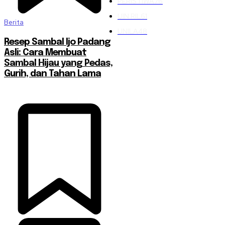
PERISTIWA
76
UIN RIL
61
Berita
UNILA
48
Resep Sambal Ijo Padang
Asli: Cara Membuat
Sambal Hijau yang Pedas,
Gurih, dan Tahan Lama