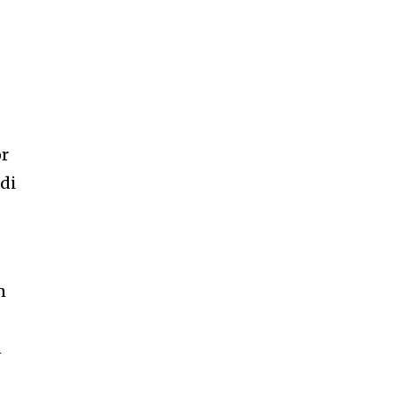
or
di
n
n