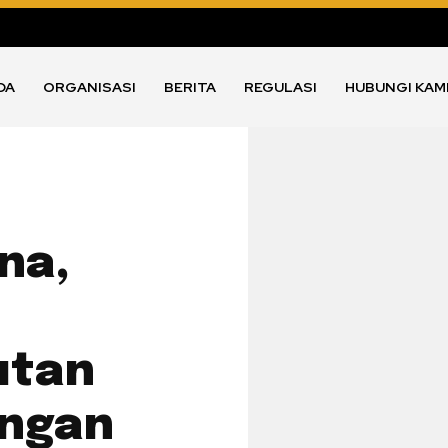
DA
ORGANISASI
BERITA
REGULASI
HUBUNGI KAM
na,
utan
angan