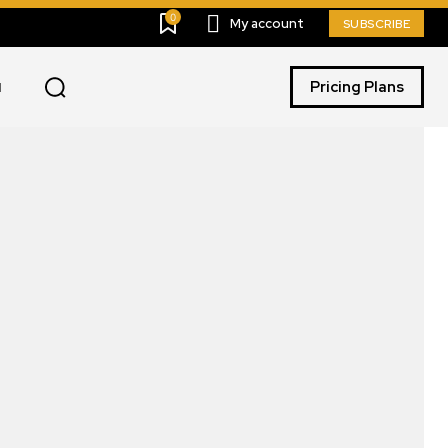
0
My account
SUBSCRIBE
Pricing Plans
I