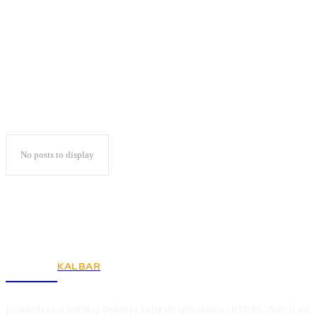
Pemilu Lampung
No posts to display
KALBAR
KSPSI
Konfederasi Serikat Pekerja Seluruh Indonesia (KSPSI), didirikan