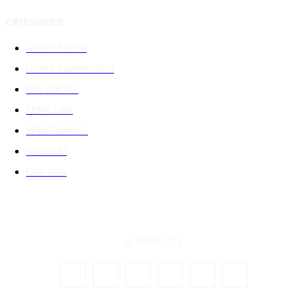
CATEGORIES
HEADLINE
219
DUNIA KAMPUS
109
POLITIK
102
PEMILU
88
PERISTIWA
76
UIN RIL
61
UNILA
48
© KSPSI 2026