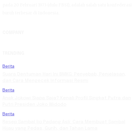
pada 20 Februari 1973 (dulu FBSI), adalah salah satu konfederasi
buruh terbesar di Indonesia.
COMPANY
TRENDING
Berita
Suara Dentuman Hari Ini BMKG: Penyebab, Penjelasan,
dan Cara Mengecek Informasi Resmi
Berita
Anak Jokowi Siapa Saja? Kenali Profil Singkat Putra dan
Putri Presiden Joko Widodo
Berita
Resep Sambal Ijo Padang Asli: Cara Membuat Sambal
Hijau yang Pedas, Gurih, dan Tahan Lama