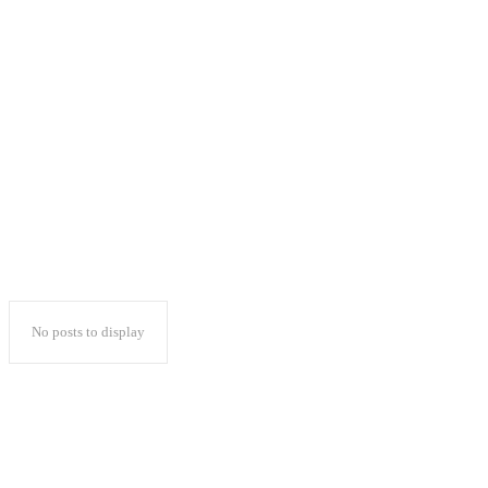
Aqua Danone dan
YKWS Gelar Kompetisi
Bank Sampah
No posts to display