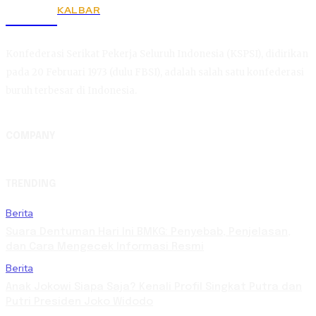
KALBAR
KSPSI
Konfederasi Serikat Pekerja Seluruh Indonesia (KSPSI), didirikan
pada 20 Februari 1973 (dulu FBSI), adalah salah satu konfederasi
buruh terbesar di Indonesia.
COMPANY
TRENDING
Berita
Suara Dentuman Hari Ini BMKG: Penyebab, Penjelasan,
dan Cara Mengecek Informasi Resmi
Berita
Anak Jokowi Siapa Saja? Kenali Profil Singkat Putra dan
Putri Presiden Joko Widodo