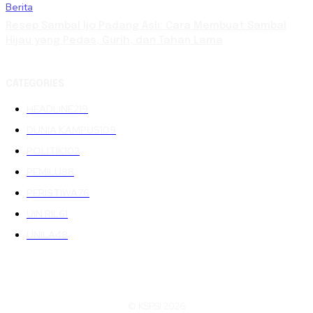
Berita
Resep Sambal Ijo Padang Asli: Cara Membuat Sambal
Hijau yang Pedas, Gurih, dan Tahan Lama
CATEGORIES
HEADLINE
219
DUNIA KAMPUS
109
POLITIK
102
PEMILU
88
PERISTIWA
76
UIN RIL
61
UNILA
48
© KSPSI 2026