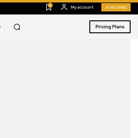
0
My account
SUBSCRIBE
Pricing Plans
I