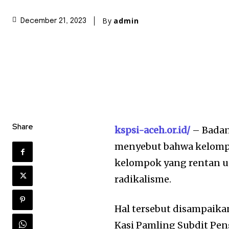
By
admin
December 21, 2023
Share
kspsi-aceh.or.id/
– Badan
menyebut bahwa kelomp
kelompok yang rentan u
radikalisme.
Hal tersebut disampaika
Kasi Pamling Subdit P