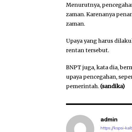
Menurutnya, pencegaha
zaman. Karenanya penan
zaman.
Upaya yang harus dila
rentan tersebut.
BNPT juga, kata dia, be
upaya pencegahan, seper
pemerintah.
(sandika)
admin
https://kspsi-kal