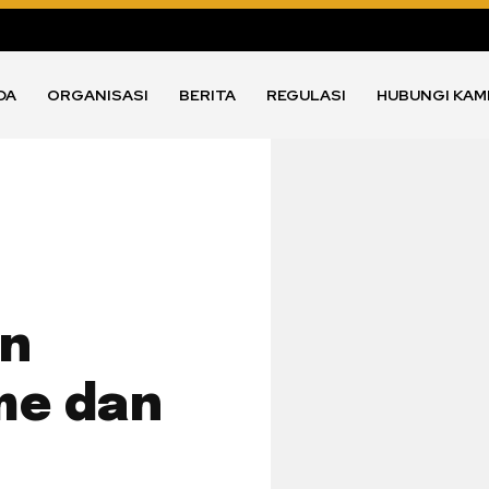
DA
ORGANISASI
BERITA
REGULASI
HUBUNGI KAM
an
me dan