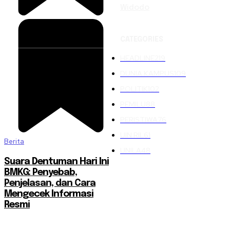
Widodo
CATEGORIES
HEADLINE
219
DUNIA KAMPUS
109
POLITIK
102
PEMILU
88
PERISTIWA
76
UIN RIL
61
Berita
UNILA
48
Suara Dentuman Hari Ini
BMKG: Penyebab,
Penjelasan, dan Cara
Mengecek Informasi
Resmi