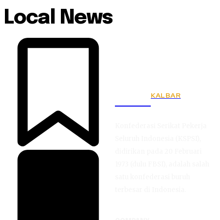
Local News
KALBAR
KSPSI
Konfederasi Serikat Pekerja
Seluruh Indonesia (KSPSI),
didirikan pada 20 Februari
1973 (dulu FBSI), adalah salah
satu konfederasi buruh
terbesar di Indonesia.