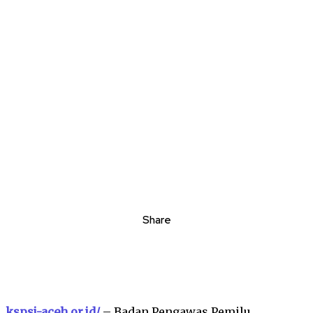
Share
kspsi-aceh.or.id/
– Badan Pengawas Pemilu