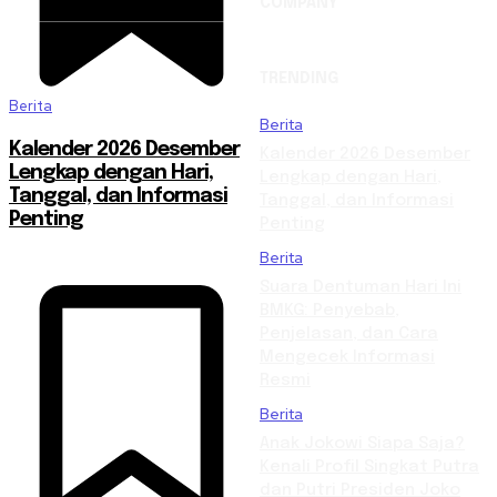
COMPANY
TRENDING
Berita
Berita
Kalender 2026 Desember
Kalender 2026 Desember
Lengkap dengan Hari,
Lengkap dengan Hari,
Tanggal, dan Informasi
Tanggal, dan Informasi
Penting
Penting
Berita
Suara Dentuman Hari Ini
BMKG: Penyebab,
Penjelasan, dan Cara
Mengecek Informasi
Resmi
Berita
Anak Jokowi Siapa Saja?
Kenali Profil Singkat Putra
dan Putri Presiden Joko