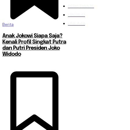
PERISTIWA
76
UIN RIL
61
UNILA
48
Berita
Anak Jokowi Siapa Saja?
Kenali Profil Singkat Putra
dan Putri Presiden Joko
Widodo