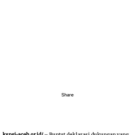
Share
kspsi-aceh.or.id/
– Buntut deklarasi dukungan yang