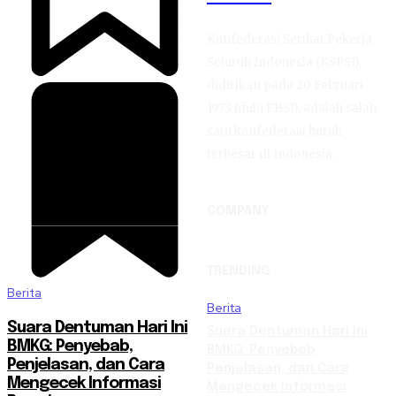
Konfederasi Serikat Pekerja
Seluruh Indonesia (KSPSI),
didirikan pada 20 Februari
1973 (dulu FBSI), adalah salah
satu konfederasi buruh
terbesar di Indonesia.
COMPANY
TRENDING
Berita
Berita
Suara Dentuman Hari Ini
Suara Dentuman Hari Ini
BMKG: Penyebab,
BMKG: Penyebab,
Penjelasan, dan Cara
Penjelasan, dan Cara
Mengecek Informasi
Mengecek Informasi