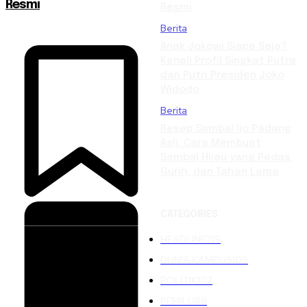
Resmi
Resmi
Berita
Anak Jokowi Siapa Saja?
Kenali Profil Singkat Putra
dan Putri Presiden Joko
Widodo
Berita
Resep Sambal Ijo Padang
Asli: Cara Membuat
Sambal Hijau yang Pedas,
Gurih, dan Tahan Lama
CATEGORIES
HEADLINE
219
DUNIA KAMPUS
109
POLITIK
102
PEMILU
88