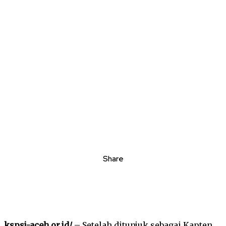
Share
kspsi-aceh.or.id/
– Setelah ditunjuk sebagai Kapten