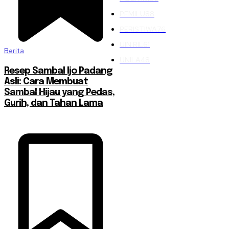
PEMILU
88
PERISTIWA
76
UIN RIL
61
Berita
UNILA
48
Resep Sambal Ijo Padang
Asli: Cara Membuat
Sambal Hijau yang Pedas,
Gurih, dan Tahan Lama