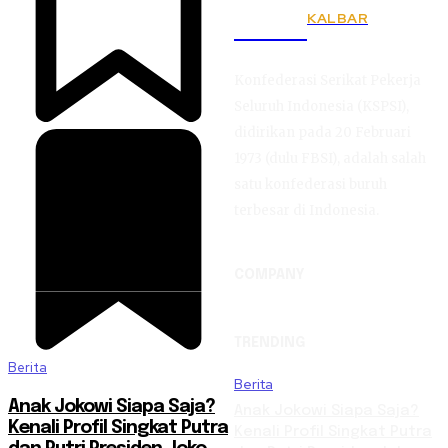
KALBAR
KSPSI
Konfederasi Serikat Pekerja
Seluruh Indonesia (KSPSI),
didirikan pada 20 Februari
1973 (dulu FBSI), adalah salah
satu konfederasi buruh
terbesar di Indonesia.
COMPANY
TRENDING
Berita
Berita
Anak Jokowi Siapa Saja?
Anak Jokowi Siapa Saja?
Kenali Profil Singkat Putra
Kenali Profil Singkat Putra