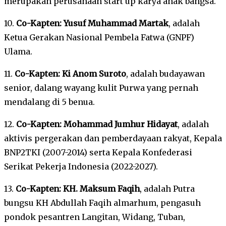
merupakan perusahaan start up karya anak bangsa.
10.
Co-Kapten: Yusuf Muhammad Martak
, adalah
Ketua Gerakan Nasional Pembela Fatwa (GNPF)
Ulama.
11.
Co-Kapten: Ki Anom Suroto
, adalah budayawan
senior, dalang wayang kulit Purwa yang pernah
mendalang di 5 benua.
12.
Co-Kapten: Mohammad Jumhur Hidayat
, adalah
aktivis pergerakan dan pemberdayaan rakyat, Kepala
BNP2TKI (2007-2014) serta Kepala Konfederasi
Serikat Pekerja Indonesia (2022-2027).
13.
Co-Kapten: KH. Maksum Faqih
, adalah Putra
bungsu KH Abdullah Faqih almarhum, pengasuh
pondok pesantren Langitan, Widang, Tuban,