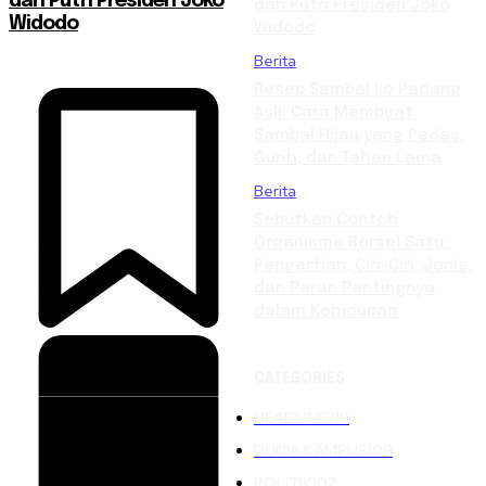
dan Putri Presiden Joko
dan Putri Presiden Joko
Widodo
Widodo
Berita
Resep Sambal Ijo Padang
Asli: Cara Membuat
Sambal Hijau yang Pedas,
Gurih, dan Tahan Lama
Berita
Sebutkan Contoh
Organisme Bersel Satu:
Pengertian, Ciri-Ciri, Jenis,
dan Peran Pentingnya
dalam Kehidupan
CATEGORIES
HEADLINE
219
DUNIA KAMPUS
109
POLITIK
102