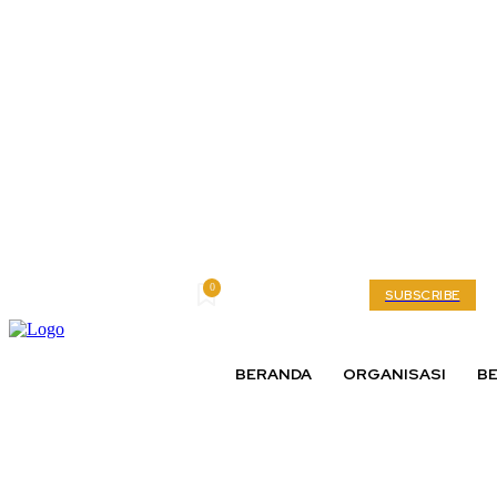
0
Friday, August 7, 2026
My account
SUBSCRIBE
BERANDA
ORGANISASI
BE