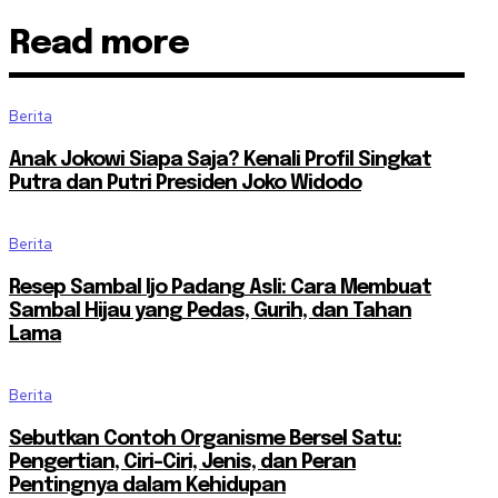
Read more
Berita
Anak Jokowi Siapa Saja? Kenali Profil Singkat
Putra dan Putri Presiden Joko Widodo
Berita
Resep Sambal Ijo Padang Asli: Cara Membuat
Sambal Hijau yang Pedas, Gurih, dan Tahan
Lama
Berita
Sebutkan Contoh Organisme Bersel Satu:
Pengertian, Ciri-Ciri, Jenis, dan Peran
Pentingnya dalam Kehidupan