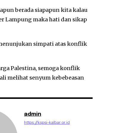
napun berada siapapun kita kalau
er Lampung maka hati dan sikap
enunjukan simpati atas konflik
rga Palestina, semoga konflik
bali melihat senyum kebebeasan
admin
https://kspsi-kalbar.or.id