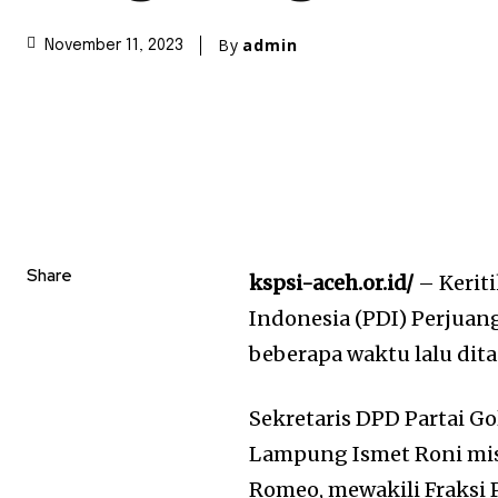
By
admin
November 11, 2023
Share
kspsi-aceh.or.id/
– Keriti
Indonesia (PDI) Perjua
beberapa waktu lalu dit
Sekretaris DPD Partai G
Lampung Ismet Roni mis
Romeo, mewakili Fraksi 