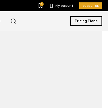
0
My account
SUBSCRIBE
Pricing Plans
I