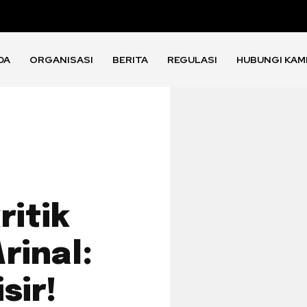
DA
ORGANISASI
BERITA
REGULASI
HUBUNGI KAM
ritik
rinal:
sir!