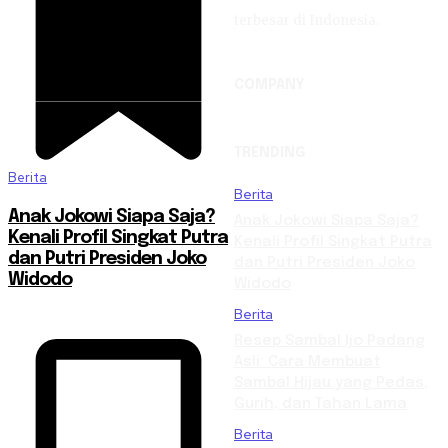
terbesar di Indonesia.
COMPANY
TRENDING
Berita
Berita
Anak Jokowi Siapa Saja?
Anak Jokowi Siapa Saja?
Kenali Profil Singkat Putra
Kenali Profil Singkat Putra
dan Putri Presiden Joko
dan Putri Presiden Joko
Widodo
Widodo
Berita
Resep Sambal Ijo Padang
Asli: Cara Membuat
Sambal Hijau yang Pedas,
Gurih, dan Tahan Lama
Berita