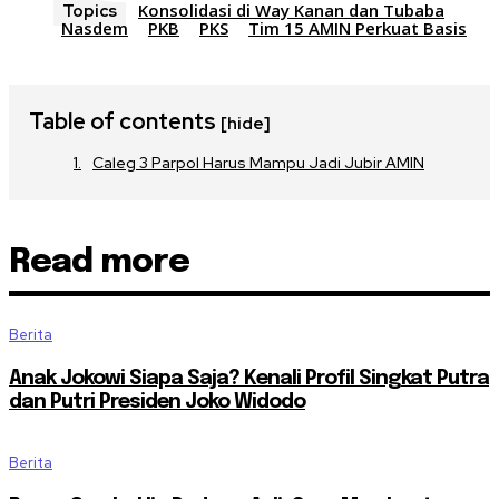
Konsolidasi di Way Kanan dan Tubaba
Topics
Nasdem
PKB
PKS
Tim 15 AMIN Perkuat Basis
Table of contents
[hide]
Caleg 3 Parpol Harus Mampu Jadi Jubir AMIN
Read more
Berita
Anak Jokowi Siapa Saja? Kenali Profil Singkat Putra
dan Putri Presiden Joko Widodo
Berita