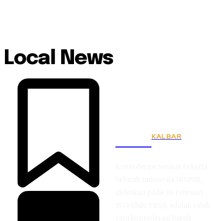
Local News
KALBAR
KSPSI
Konfederasi Serikat Pekerja
Seluruh Indonesia (KSPSI),
didirikan pada 20 Februari
1973 (dulu FBSI), adalah salah
satu konfederasi buruh