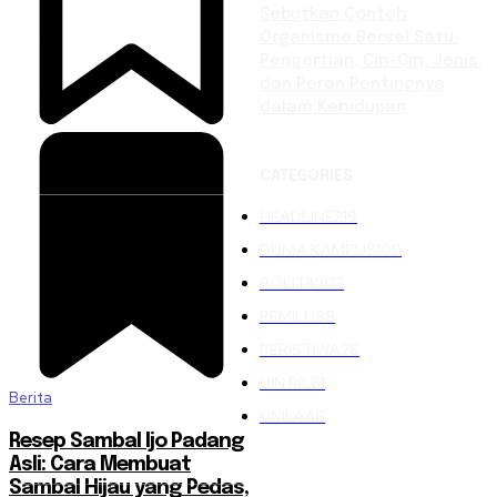
Sebutkan Contoh
Organisme Bersel Satu:
Pengertian, Ciri-Ciri, Jenis,
dan Peran Pentingnya
dalam Kehidupan
CATEGORIES
HEADLINE
219
DUNIA KAMPUS
109
POLITIK
102
PEMILU
88
PERISTIWA
76
UIN RIL
61
Berita
UNILA
48
Resep Sambal Ijo Padang
Asli: Cara Membuat
Sambal Hijau yang Pedas,