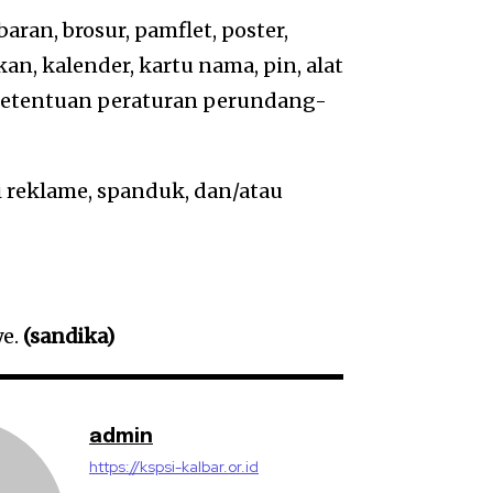
ran, brosur, pamflet, poster,
an, kalender, kartu nama, pin, alat
i ketentuan peraturan perundang-
i reklame, spanduk, dan/atau
ye.
(sandika)
admin
https://kspsi-kalbar.or.id