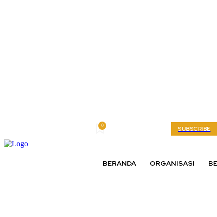
0
Saturday, August 8, 2026
My account
SUBSCRIBE
BERANDA
ORGANISASI
BE