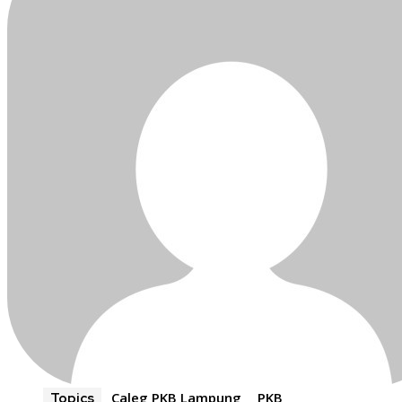
Caleg PKB Lampung
PKB
Topics