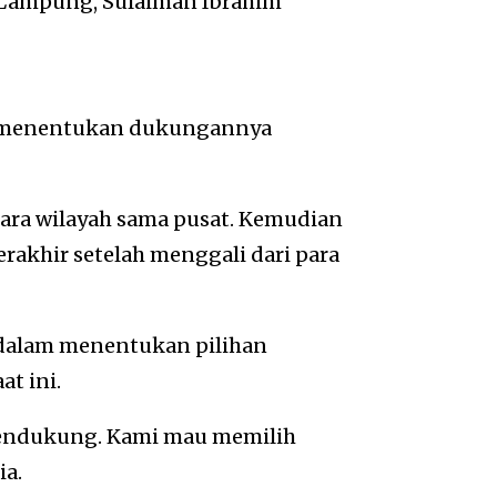
i Lampung, Sulaiman Ibrahim
n menentukan dukungannya
tara wilayah sama pusat. Kemudian
rakhir setelah menggali dari para
u dalam menentukan pilihan
t ini.
 pendukung. Kami mau memilih
ia.