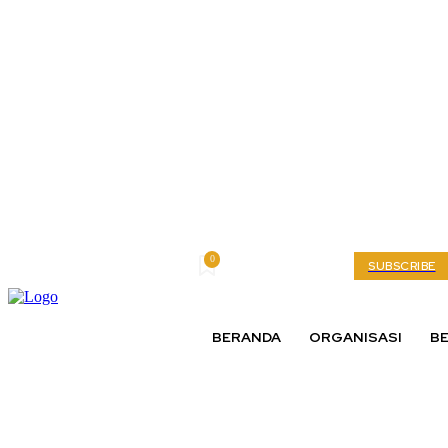
0
Thursday, August 6, 2026
My account
SUBSCRIBE
BERANDA
ORGANISASI
BE