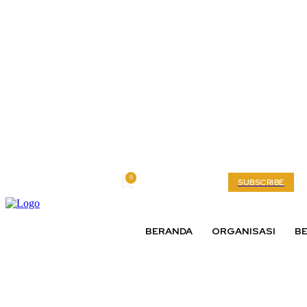
0
Friday, August 7, 2026
My account
SUBSCRIBE
BERANDA
ORGANISASI
BE