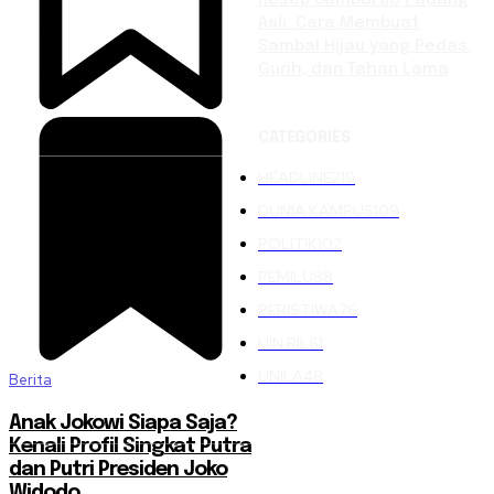
Asli: Cara Membuat
Sambal Hijau yang Pedas,
Gurih, dan Tahan Lama
CATEGORIES
HEADLINE
219
DUNIA KAMPUS
109
POLITIK
102
PEMILU
88
PERISTIWA
76
UIN RIL
61
UNILA
48
Berita
Anak Jokowi Siapa Saja?
Kenali Profil Singkat Putra
dan Putri Presiden Joko
Widodo