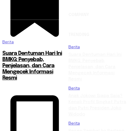
COMPANY
TRENDING
Berita
Berita
Suara Dentuman Hari Ini
Suara Dentuman Hari Ini
BMKG: Penyebab,
BMKG: Penyebab,
Penjelasan, dan Cara
Penjelasan, dan Cara
Mengecek Informasi
Mengecek Informasi
Resmi
Resmi
Berita
Anak Jokowi Siapa Saja?
Kenali Profil Singkat Putra
dan Putri Presiden Joko
Widodo
Berita
Resep Sambal Ijo Padang