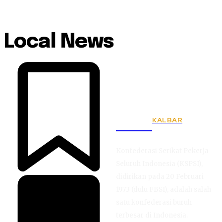
Local News
KALBAR
KSPSI
Konfederasi Serikat Pekerja
Seluruh Indonesia (KSPSI),
didirikan pada 20 Februari
1973 (dulu FBSI), adalah salah
satu konfederasi buruh
terbesar di Indonesia.