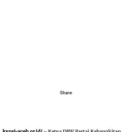
Share
kspsi-aceh.or.id/
– Ketua DPW Partai Kebangkitan