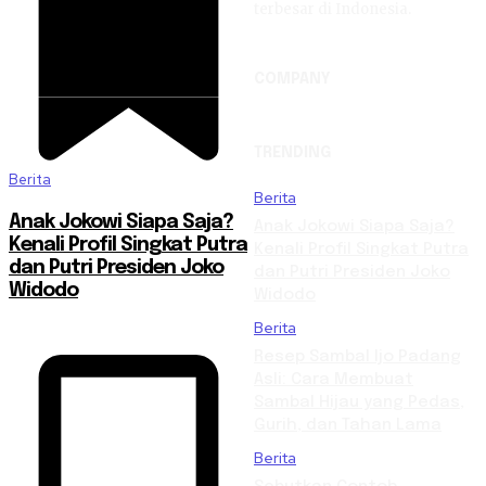
terbesar di Indonesia.
COMPANY
TRENDING
Berita
Berita
Anak Jokowi Siapa Saja?
Anak Jokowi Siapa Saja?
Kenali Profil Singkat Putra
Kenali Profil Singkat Putra
dan Putri Presiden Joko
dan Putri Presiden Joko
Widodo
Widodo
Berita
Resep Sambal Ijo Padang
Asli: Cara Membuat
Sambal Hijau yang Pedas,
Gurih, dan Tahan Lama
Berita