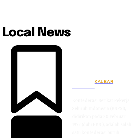
Local News
KALBAR
KSPSI
Konfederasi Serikat Pekerja
Seluruh Indonesia (KSPSI),
didirikan pada 20 Februari
1973 (dulu FBSI), adalah salah
satu konfederasi buruh