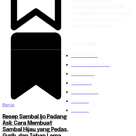
Sebutkan Contoh
Organisme Bersel Satu:
Pengertian, Ciri-Ciri, Jenis,
dan Peran Pentingnya
dalam Kehidupan
CATEGORIES
HEADLINE
219
DUNIA KAMPUS
109
POLITIK
102
PEMILU
88
PERISTIWA
76
UIN RIL
61
Berita
UNILA
48
Resep Sambal Ijo Padang
Asli: Cara Membuat
Sambal Hijau yang Pedas,