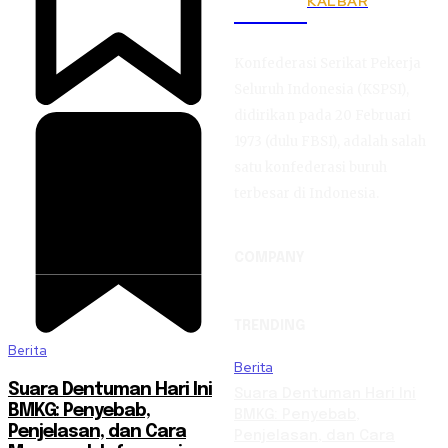
KALBAR
KSPSI
Konfederasi Serikat Pekerja
Seluruh Indonesia (KSPSI),
didirikan pada 20 Februari
1973 (dulu FBSI), adalah salah
satu konfederasi buruh
terbesar di Indonesia.
COMPANY
TRENDING
Berita
Berita
Suara Dentuman Hari Ini
Suara Dentuman Hari Ini
BMKG: Penyebab,
BMKG: Penyebab,
Penjelasan, dan Cara
Penjelasan, dan Cara