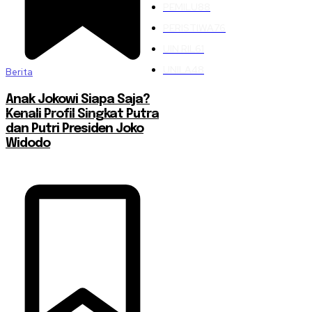
PEMILU
88
PERISTIWA
76
UIN RIL
61
UNILA
48
Berita
Anak Jokowi Siapa Saja?
Kenali Profil Singkat Putra
dan Putri Presiden Joko
Widodo