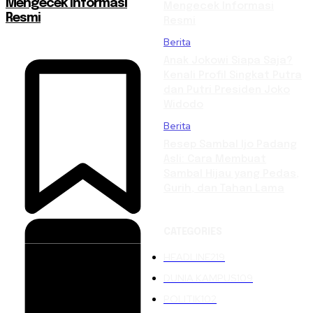
Mengecek Informasi
Mengecek Informasi
Resmi
Resmi
Berita
Anak Jokowi Siapa Saja?
Kenali Profil Singkat Putra
dan Putri Presiden Joko
Widodo
Berita
Resep Sambal Ijo Padang
Asli: Cara Membuat
Sambal Hijau yang Pedas,
Gurih, dan Tahan Lama
CATEGORIES
HEADLINE
219
DUNIA KAMPUS
109
POLITIK
102