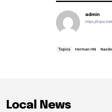
admin
https://kspsi-kal
Herman HN
Nasd
Topics
Local News