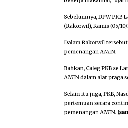
bekerja maksimal,” ujarn
Sebelumnya, DPW PKB La
(Rakorwil), Kamis (05/10
Dalam Rakorwil terseb
pemenangan AMIN.
Bahkan, Caleg PKB se L
AMIN dalam alat praga so
Selain itu juga, PKB, N
pertemuan secara conti
pemenangan AMIN.
(sa