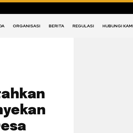
DA
ORGANISASI
BERITA
REGULASI
HUBUNGI KAM
tahkan
nyekan
Desa