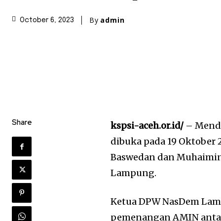
By
admin
October 6, 2023
Share
kspsi-aceh.or.id/
– Mende
dibuka pada 19 Oktober 
Baswedan dan Muhaimin I
Lampung.
Ketua DPW NasDem Lam
pemenangan AMIN antar