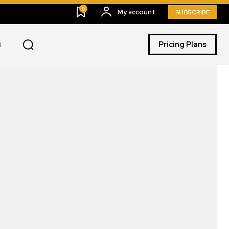
0
My account
SUBSCRIBE
Pricing Plans
I