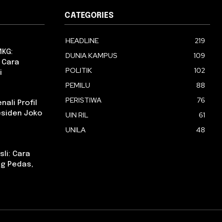
CATEGORIES
HEADLINE
219
MKG:
DUNIA KAMPUS
109
 Cara
POLITIK
102
i
PEMILU
88
PERISTIWA
76
ali Profil
esiden Joko
UIN RIL
61
UNILA
48
li: Cara
g Pedas,