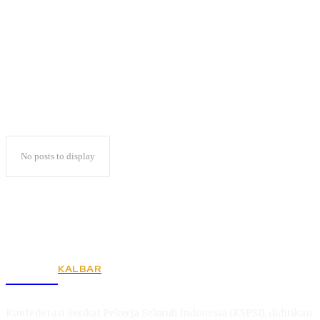
World Class University
No posts to display
KALBAR
KSPSI
Konfederasi Serikat Pekerja Seluruh Indonesia (KSPSI), didirikan