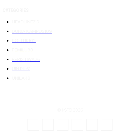
CATEGORIES
HEADLINE
219
DUNIA KAMPUS
109
POLITIK
102
PEMILU
88
PERISTIWA
76
UIN RIL
61
UNILA
48
© KSPSI 2026