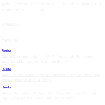
pada 20 Februari 1973 (dulu FBSI), adalah salah satu konfederasi
buruh terbesar di Indonesia.
COMPANY
TRENDING
Berita
Suara Dentuman Hari Ini BMKG: Penyebab, Penjelasan,
dan Cara Mengecek Informasi Resmi
Berita
Anak Jokowi Siapa Saja? Kenali Profil Singkat Putra dan
Putri Presiden Joko Widodo
Berita
Resep Sambal Ijo Padang Asli: Cara Membuat Sambal
Hijau yang Pedas, Gurih, dan Tahan Lama