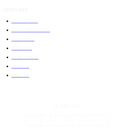
CATEGORIES
HEADLINE
219
DUNIA KAMPUS
109
POLITIK
102
PEMILU
88
PERISTIWA
76
UIN RIL
61
UNILA
48
© KSPSI 2026