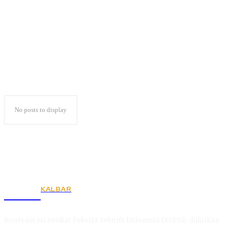
Tak Didukung Istana
No posts to display
KALBAR
KSPSI
Konfederasi Serikat Pekerja Seluruh Indonesia (KSPSI), didirikan