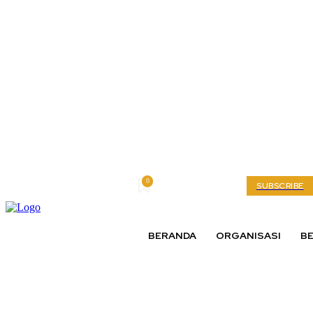
0
Saturday, August 8, 2026
My account
SUBSCRIBE
BERANDA
ORGANISASI
BE