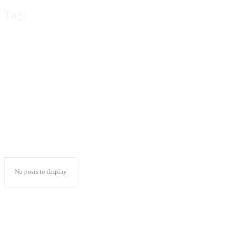
Tag:
Presiden Tetapk
Pahlawan Nasion
No posts to display