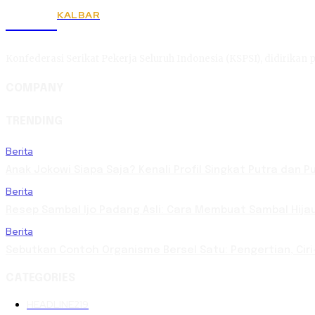
KALBAR
KSPSI
Konfederasi Serikat Pekerja Seluruh Indonesia (KSPSI), didirikan p
COMPANY
TRENDING
Berita
Anak Jokowi Siapa Saja? Kenali Profil Singkat Putra dan 
Berita
Resep Sambal Ijo Padang Asli: Cara Membuat Sambal Hija
Berita
Sebutkan Contoh Organisme Bersel Satu: Pengertian, Ciri
CATEGORIES
HEADLINE
219