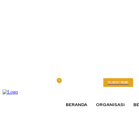
0
Friday, August 7, 2026
My account
SUBSCRIBE
BERANDA
ORGANISASI
BE