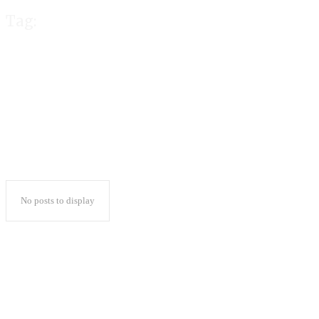
Tag:
PMII Lamsel Gela
No posts to display