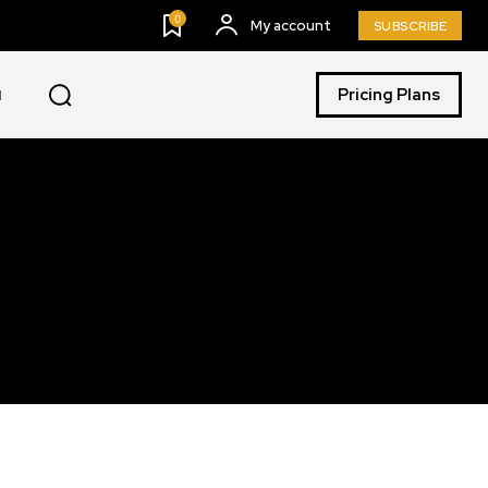
0
My account
SUBSCRIBE
Pricing Plans
I