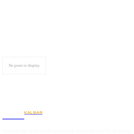
Pemerintah Daerah
No posts to display
KALBAR
KSPSI
Konfederasi Serikat Pekerja Seluruh Indonesia (KSPSI), didirikan