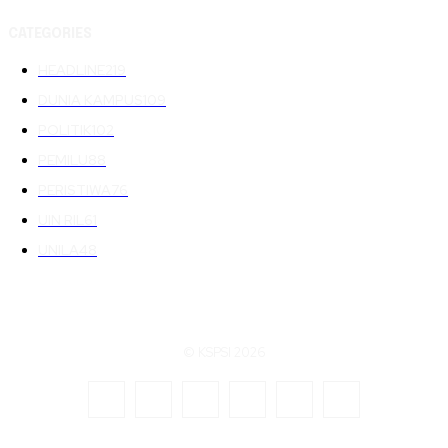
CATEGORIES
HEADLINE
219
DUNIA KAMPUS
109
POLITIK
102
PEMILU
88
PERISTIWA
76
UIN RIL
61
UNILA
48
© KSPSI 2026