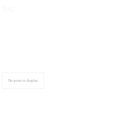
Tag:
Nunik Rakor PKB
No posts to display