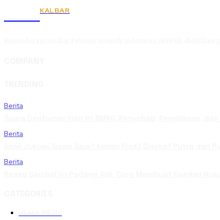
KALBAR
KSPSI
Konfederasi Serikat Pekerja Seluruh Indonesia (KSPSI), didirikan p
COMPANY
TRENDING
Berita
Suara Dentuman Hari Ini BMKG: Penyebab, Penjelasan, da
Berita
Anak Jokowi Siapa Saja? Kenali Profil Singkat Putra dan 
Berita
Resep Sambal Ijo Padang Asli: Cara Membuat Sambal Hija
CATEGORIES
HEADLINE
219