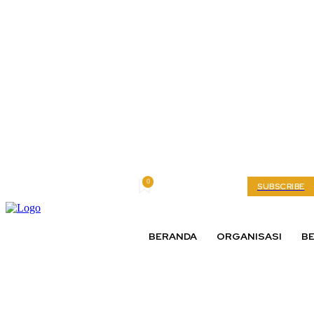
0
Saturday, August 8, 2026
My account
SUBSCRIBE
BERANDA
ORGANISASI
BE