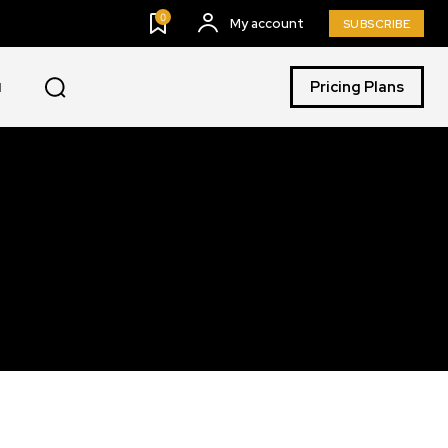
0
My account
SUBSCRIBE
Pricing Plans
I