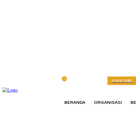
0
Thursday, August 6, 2026
My account
SUBSCRIBE
BERANDA
ORGANISASI
BE