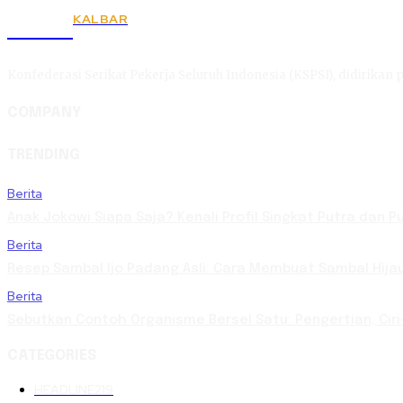
KALBAR
KSPSI
Konfederasi Serikat Pekerja Seluruh Indonesia (KSPSI), didirikan p
COMPANY
TRENDING
Berita
Anak Jokowi Siapa Saja? Kenali Profil Singkat Putra dan 
Berita
Resep Sambal Ijo Padang Asli: Cara Membuat Sambal Hija
Berita
Sebutkan Contoh Organisme Bersel Satu: Pengertian, Ciri
CATEGORIES
HEADLINE
219