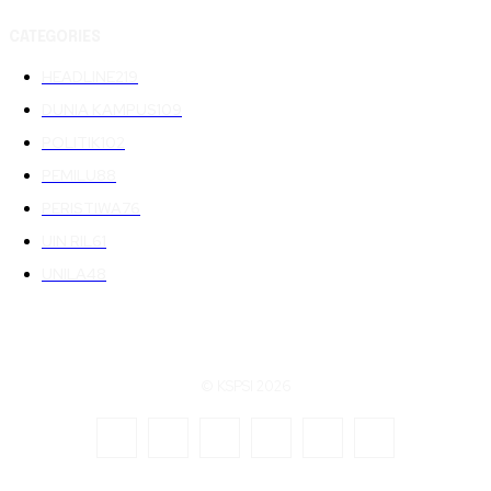
CATEGORIES
HEADLINE
219
DUNIA KAMPUS
109
POLITIK
102
PEMILU
88
PERISTIWA
76
UIN RIL
61
UNILA
48
© KSPSI 2026