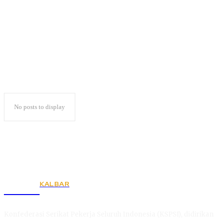
KPU Goes To Campus
No posts to display
KALBAR
KSPSI
Konfederasi Serikat Pekerja Seluruh Indonesia (KSPSI), didirikan