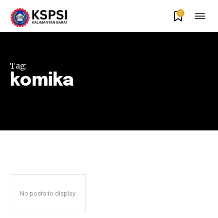
0
Tag:
komika
No posts to display