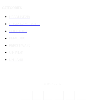
CATEGORIES
HEADLINE
219
DUNIA KAMPUS
109
POLITIK
102
PEMILU
88
PERISTIWA
76
UIN RIL
61
UNILA
48
© KSPSI 2026