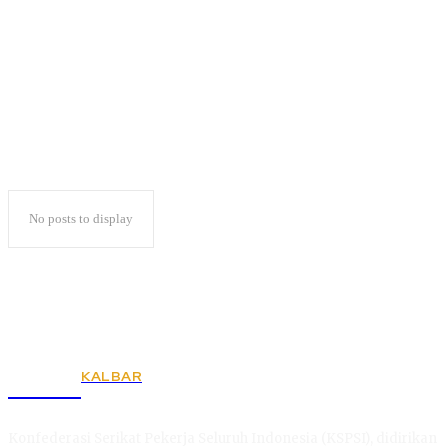
Kekerasan Seksual
No posts to display
KALBAR
KSPSI
Konfederasi Serikat Pekerja Seluruh Indonesia (KSPSI), didirikan