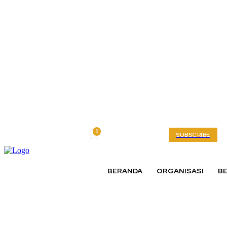
0
Friday, August 7, 2026
My account
SUBSCRIBE
BERANDA
ORGANISASI
BE