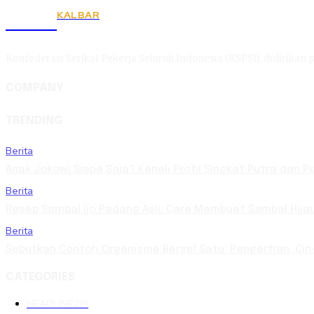
KALBAR
KSPSI
Konfederasi Serikat Pekerja Seluruh Indonesia (KSPSI), didirikan p
COMPANY
TRENDING
Berita
Anak Jokowi Siapa Saja? Kenali Profil Singkat Putra dan 
Berita
Resep Sambal Ijo Padang Asli: Cara Membuat Sambal Hija
Berita
Sebutkan Contoh Organisme Bersel Satu: Pengertian, Ciri
CATEGORIES
HEADLINE
219