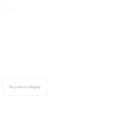
Tag:
Jalan Viral di R
No posts to display