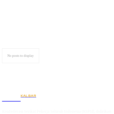
Iphone
No posts to display
KALBAR
KSPSI
Konfederasi Serikat Pekerja Seluruh Indonesia (KSPSI), didirikan