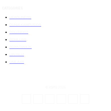
CATEGORIES
HEADLINE
219
DUNIA KAMPUS
109
POLITIK
102
PEMILU
88
PERISTIWA
76
UIN RIL
61
UNILA
48
© KSPSI 2026