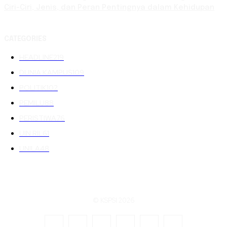
Ciri-Ciri, Jenis, dan Peran Pentingnya dalam Kehidupan
CATEGORIES
HEADLINE
219
DUNIA KAMPUS
109
POLITIK
102
PEMILU
88
PERISTIWA
76
UIN RIL
61
UNILA
48
© KSPSI 2026