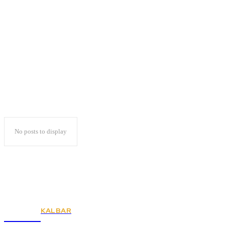
Ini Postingan Terahir
Loekman
No posts to display
KALBAR
KSPSI