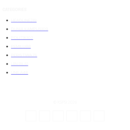
CATEGORIES
HEADLINE
219
DUNIA KAMPUS
109
POLITIK
102
PEMILU
88
PERISTIWA
76
UIN RIL
61
UNILA
48
© KSPSI 2026