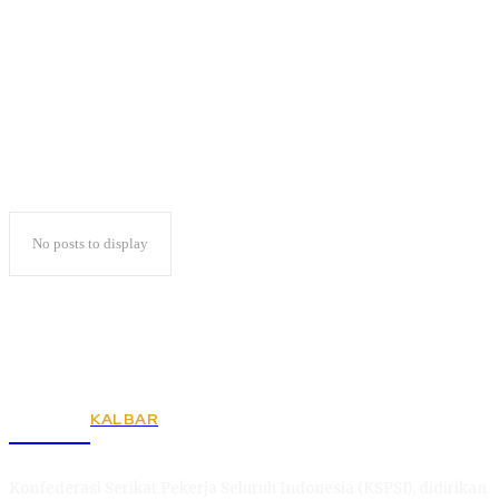
Ini Kata Jokowi
No posts to display
KALBAR
KSPSI
Konfederasi Serikat Pekerja Seluruh Indonesia (KSPSI), didirikan