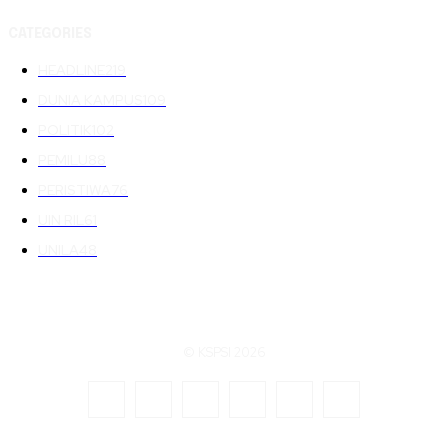
CATEGORIES
HEADLINE
219
DUNIA KAMPUS
109
POLITIK
102
PEMILU
88
PERISTIWA
76
UIN RIL
61
UNILA
48
© KSPSI 2026