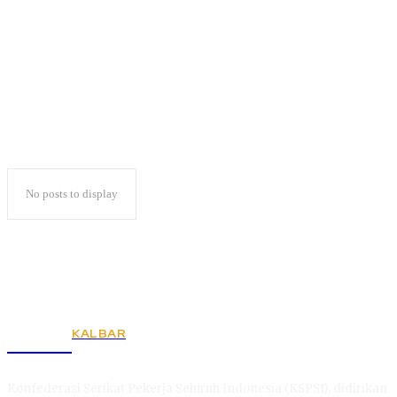
Hukum Islam
No posts to display
KALBAR
KSPSI
Konfederasi Serikat Pekerja Seluruh Indonesia (KSPSI), didirikan