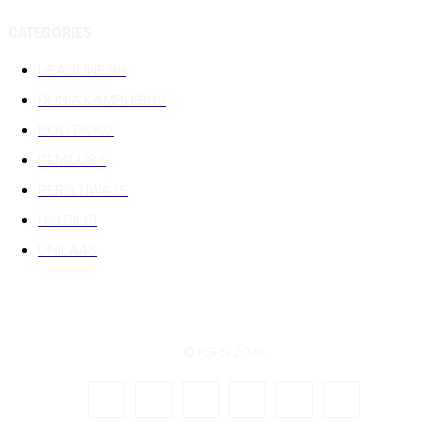
CATEGORIES
HEADLINE
219
DUNIA KAMPUS
109
POLITIK
102
PEMILU
88
PERISTIWA
76
UIN RIL
61
UNILA
48
© KSPSI 2026