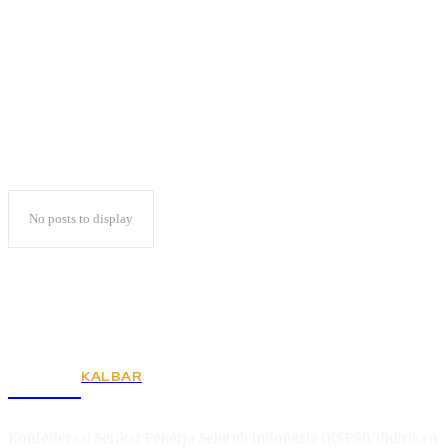
Hari Pahlawan
No posts to display
KALBAR
KSPSI
Konfederasi Serikat Pekerja Seluruh Indonesia (KSPSI), didirikan