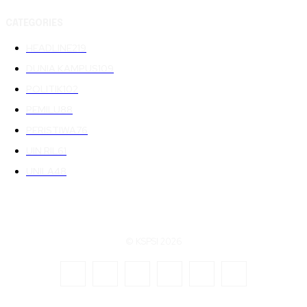
CATEGORIES
HEADLINE
219
DUNIA KAMPUS
109
POLITIK
102
PEMILU
88
PERISTIWA
76
UIN RIL
61
UNILA
48
© KSPSI 2026