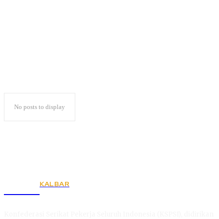
Guru Besar UIN
No posts to display
KALBAR
KSPSI
Konfederasi Serikat Pekerja Seluruh Indonesia (KSPSI), didirikan