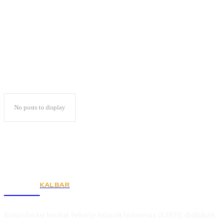
Gubernur Lampung
No posts to display
KALBAR
KSPSI
Konfederasi Serikat Pekerja Seluruh Indonesia (KSPSI), didirikan