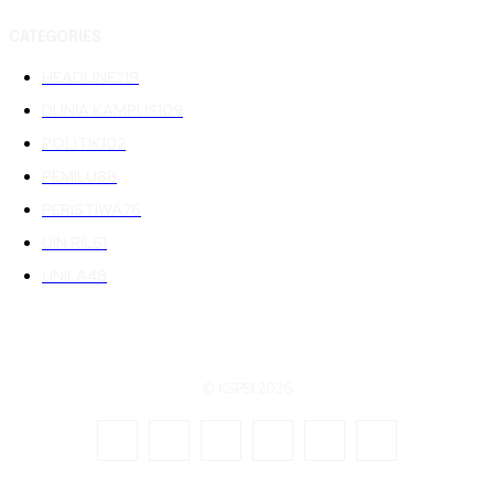
CATEGORIES
HEADLINE
219
DUNIA KAMPUS
109
POLITIK
102
PEMILU
88
PERISTIWA
76
UIN RIL
61
UNILA
48
© KSPSI 2026