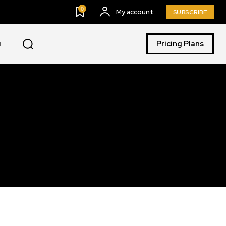
0
My account
SUBSCRIBE
Pricing Plans
I