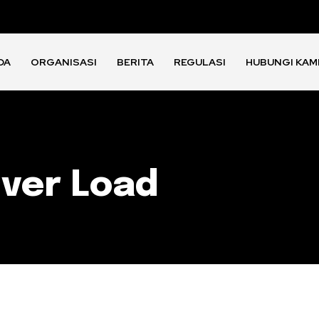
DA
ORGANISASI
BERITA
REGULASI
HUBUNGI KAM
ver Load