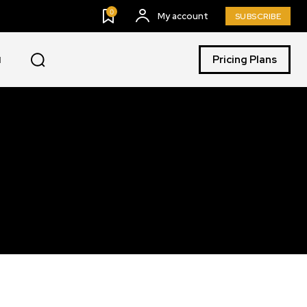
0
My account
SUBSCRIBE
Pricing Plans
I