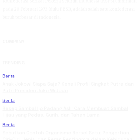
Konfederasi Serikat Pekerja Seluruh Indonesia (KSPSI), didirikan
pada 20 Februari 1973 (dulu FBSI), adalah salah satu konfederasi
buruh terbesar di Indonesia.
COMPANY
TRENDING
Berita
Anak Jokowi Siapa Saja? Kenali Profil Singkat Putra dan
Putri Presiden Joko Widodo
Berita
Resep Sambal Ijo Padang Asli: Cara Membuat Sambal
Hijau yang Pedas, Gurih, dan Tahan Lama
Berita
Sebutkan Contoh Organisme Bersel Satu: Pengertian,
Ciri-Ciri, Jenis, dan Peran Pentingnya dalam Kehidupan