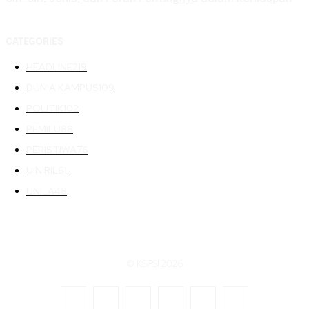
CATEGORIES
HEADLINE
219
DUNIA KAMPUS
109
POLITIK
102
PEMILU
88
PERISTIWA
76
UIN RIL
61
UNILA
48
© KSPSI 2026