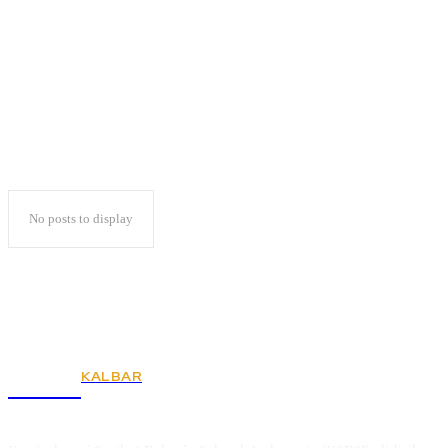
Fathul Muin
No posts to display
KALBAR
KSPSI