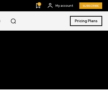
0
My account
SUBSCRIBE
Pricing Plans
I