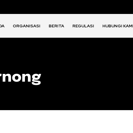
DA
ORGANISASI
BERITA
REGULASI
HUBUNGI KAM
rnong