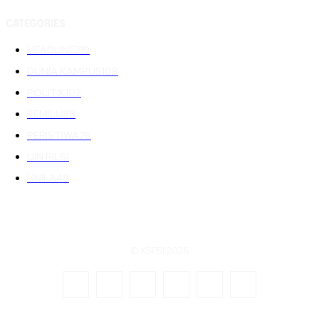
CATEGORIES
HEADLINE
219
DUNIA KAMPUS
109
POLITIK
102
PEMILU
88
PERISTIWA
76
UIN RIL
61
UNILA
48
© KSPSI 2026