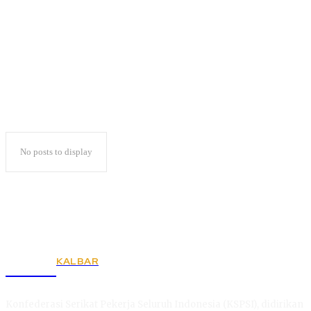
DJPb Lampung Awards
No posts to display
KALBAR
KSPSI
Konfederasi Serikat Pekerja Seluruh Indonesia (KSPSI), didirikan