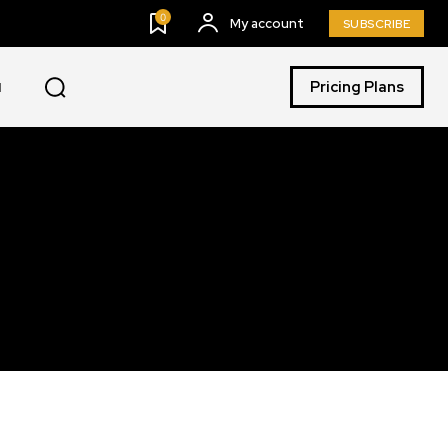
0
My account
SUBSCRIBE
Pricing Plans
I