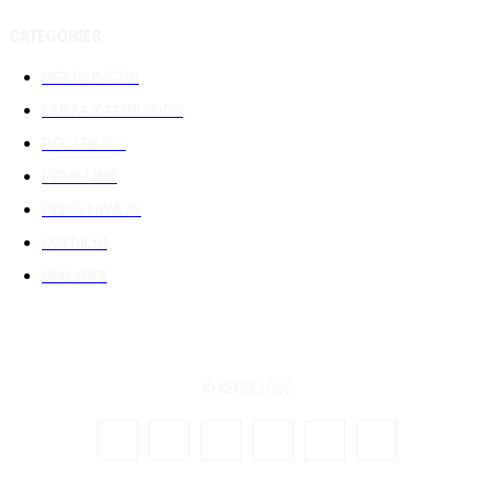
CATEGORIES
HEADLINE
219
DUNIA KAMPUS
109
POLITIK
102
PEMILU
88
PERISTIWA
76
UIN RIL
61
UNILA
48
© KSPSI 2026