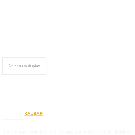
Deepika Padukone
No posts to display
KALBAR
KSPSI
Konfederasi Serikat Pekerja Seluruh Indonesia (KSPSI), didirikan