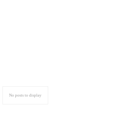
dan MIK. Terhadap
permasalahan ini telah
dilakukan pendalaman
No posts to display