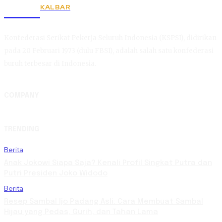
KALBAR
KSPSI
Konfederasi Serikat Pekerja Seluruh Indonesia (KSPSI), didirikan
pada 20 Februari 1973 (dulu FBSI), adalah salah satu konfederasi
buruh terbesar di Indonesia.
COMPANY
TRENDING
Berita
Anak Jokowi Siapa Saja? Kenali Profil Singkat Putra dan
Putri Presiden Joko Widodo
Berita
Resep Sambal Ijo Padang Asli: Cara Membuat Sambal
Hijau yang Pedas, Gurih, dan Tahan Lama