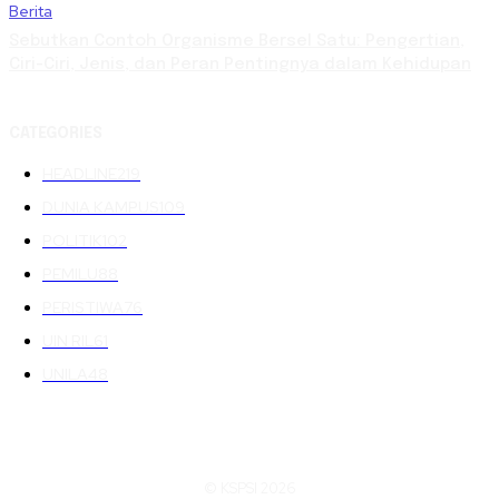
Berita
Sebutkan Contoh Organisme Bersel Satu: Pengertian,
Ciri-Ciri, Jenis, dan Peran Pentingnya dalam Kehidupan
CATEGORIES
HEADLINE
219
DUNIA KAMPUS
109
POLITIK
102
PEMILU
88
PERISTIWA
76
UIN RIL
61
UNILA
48
© KSPSI 2026